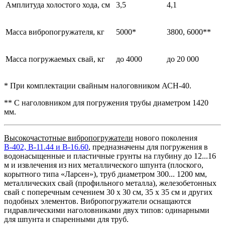
Амплитуда холостого хода, см
3,5
4,1
Масса вибропогружателя, кг
5000*
3800, 6000**
Масса погружаемых свай, кг
до 4000
до 20 000
* При комплектации свайным налоговником АСН-40.
** С наголовником для погружения трубы диаметром 1420
мм.
Высокочастотные вибропогружатели
нового поколения
В-402, В-11.44 и В-16.60
, предназначены для погружения в
водонасыщенные и пластичные грунты на глубину до 12...16
м и извлечения из них металлического шпунта (плоского,
корытного типа «Ларсен»), труб диаметром 300... 1200 мм,
металлических свай (профильного металла), железобетонных
свай с поперечным сечением 30 х 30 см, 35 х 35 см и других
подобных элементов. Вибропогружатели оснащаются
гидравлическими наголовниками двух типов: одинарными
для шпунта и спаренными для труб.