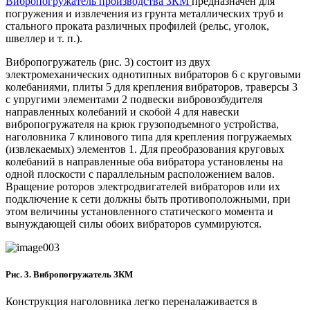
Вибропогружатель производства ЗКМ
предназначен для
погружения и извлечения из грунта металлических труб и
стального проката различных профилей (рельс, уголок,
швеллер и т. п.).
Вибропогружатель (рис. 3) состоит из двух
электромеханических однотипных вибраторов 6 с круговыми
колебаниями, плиты 5 для крепления вибраторов, траверсы 3
с упругими элементами 2 подвески вибровозбудителя
направленных колебаний и скобой 4 для навески
вибропогружателя на крюк грузоподъемного устройства,
наголовника 7 клинового типа для крепления погружаемых
(извлекаемых) элементов 1. Для преобразования круговых
колебаний в направленные оба вибратора установлены на
одной плоскости с параллельным расположением валов.
Вращение роторов электродвигателей вибраторов или их
подключение к сети должны быть противоположными, при
этом величины установленного статического момента и
вынуждающей силы обоих вибраторов суммируются.
Рис. 3. Вибропогружатель ЗКМ
Конструкция наголовника легко переналаживается в