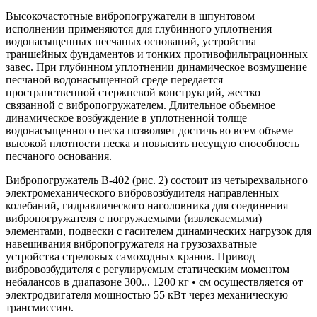
Высокочастотные вибропогружатели в шпунтовом
исполнении применяются для глубинного уплотнения
водонасыщенных песчаных оснований, устройства
траншейных фундаментов и тонких противофильтрационных
завес. При глубинном уплотнении динамическое возмущение
песчаной водонасыщенной среде передается
пространственной стержневой конструкций, жестко
связанной с вибропогружателем. Длительное объемное
динамическое возбуждение в уплотненной толще
водонасыщенного песка позволяет достичь во всем объеме
высокой плотности песка и повысить несущую способность
песчаного основания.
Вибропогружатель В-402 (рис. 2) состоит из четырехвального
электромеханического вибровозбудителя направленных
колебаний, гидравлического наголовника для соединения
вибропогружателя с погружаемыми (извлекаемыми)
элементами, подвески с гасителем динамических нагрузок для
навешивания вибропогружателя на грузозахватные
устройства стреловых самоходных кранов. Привод
вибровозбудителя с регулируемым статическим моментом
небалансов в диапазоне 300... 1200 кг • см осуществляется от
электродвигателя мощностью 55 кВт через механическую
трансмиссию.