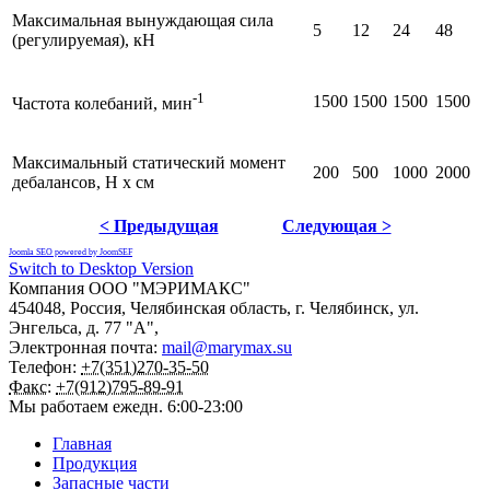
Максимальная вынуждающая сила
5
12
24
48
(регулируемая), кН
-1
1500
1500
1500
1500
Частота колебаний, мин
Максимальный статический момент
200
500
1000
2000
дебалансов, Н х см
< Предыдущая
Следующая >
Joomla SEO powered by JoomSEF
Switch to Desktop Version
Компания
ООО "МЭРИМАКС"
454048
,
Россия
,
Челябинская область
,
г. Челябинск
,
ул.
Энгельса, д. 77 "А",
Электронная почта:
mail@marymax.su
Телефон:
+7(351)270-35-50
Факс:
+7(912)795-89-91
Мы работаем
ежедн. 6:00-23:00
Главная
Продукция
Запасные части