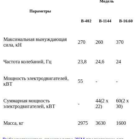
Модель
Параметры
В-402
В-1144
В-16.60
Максимальная вынуждающая
270
260
370
сила, кН
Частота колебаний, Гц
23,8
24,6
24
Мощность электродвигателей,
55
-
-
кВТ
Суммарная мощность
44(2 х
60(2 х
-
электродвигателей, кВТ
22)
30)
Масса, кг
2975
3630
1600