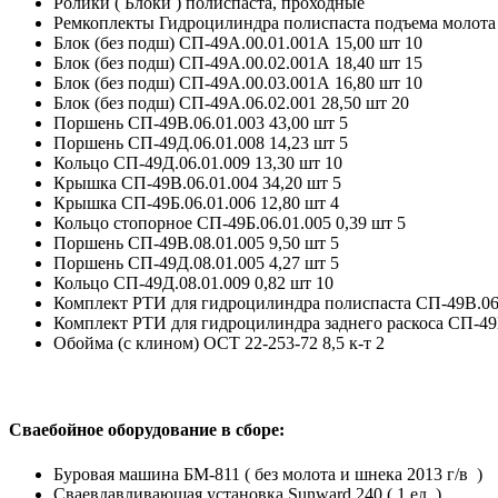
Ролики ( Блоки ) полиспаста, проходные
Ремкоплекты Гидроцилиндра полиспаста подъема молота
Блок (без подш) СП-49А.00.01.001А 15,00 шт 10
Блок (без подш) СП-49А.00.02.001А 18,40 шт 15
Блок (без подш) СП-49А.00.03.001А 16,80 шт 10
Блок (без подш) СП-49А.06.02.001 28,50 шт 20
Поршень СП-49В.06.01.003 43,00 шт 5
Поршень СП-49Д.06.01.008 14,23 шт 5
Кольцо СП-49Д.06.01.009 13,30 шт 10
Крышка СП-49В.06.01.004 34,20 шт 5
Крышка СП-49Б.06.01.006 12,80 шт 4
Кольцо стопорное СП-49Б.06.01.005 0,39 шт 5
Поршень СП-49В.08.01.005 9,50 шт 5
Поршень СП-49Д.08.01.005 4,27 шт 5
Кольцо СП-49Д.08.01.009 0,82 шт 10
Комплект РТИ для гидроцилиндра полиспаста СП-49В.06.0
Комплект РТИ для гидроцилиндра заднего раскоса СП-49В.
Обойма (с клином) ОСТ 22-253-72 8,5 к-т 2
Сваебойное оборудование в сборе:
Буровая машина БМ-811 ( без молота и шнека 2013 г/в )
Сваевдавливающая установка Sunward 240 ( 1 ед. )