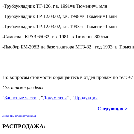
-Трубоукладчик ТГ-126, г.в. 1991=в Тюмени=1 млн
-Трубоукладчик ТР-12.03.02, г.в. 1998=в Тюмени=1 млн
-Трубоукладчик ТР-12.03.02, г.в. 1993=в Тюмени=1 млн
-Самосвал КРАЗ 65032, г.в. 1981=в Тюмени=800тыс
-Ямобур БМ-205В на базе трактора МТЗ-82 , год 1993=в Тюмен
По вопросам стоимости обращайтесь в отдел продаж по тел: +7 
См. также разделы:
"
Запасные части
", "
Документы
" , "
Продукция
"
Следующая >
Joomla SEO powered by JoomSEF
РАСПРОДАЖА: