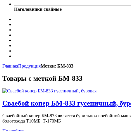
Наголовники свайные
Главная
Продукция
Метки: БМ-833
Товары с меткой БМ-833
Сваебой копер БМ-833 гусеничный, бур
Сваебойный копер БМ-833 является бурильно-своебойной машин
болотохода Т10МБ, Т-170МБ
Подробнее...