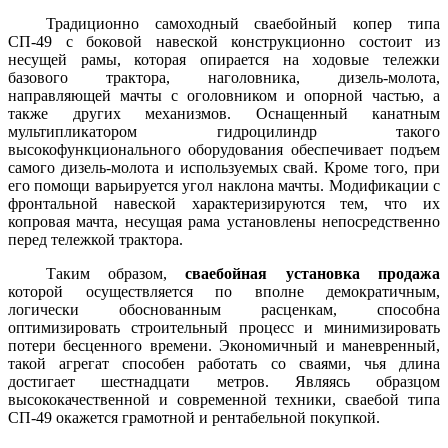
Традиционно самоходный сваебойный копер типа
СП-49 с боковой навеской конструкционно состоит из
несущей рамы, которая опирается на ходовые тележки
базового трактора, наголовника, дизель-молота,
направляющей мачты с оголовником и опорной частью, а
также других механизмов. Оснащенный канатным
мультипликатором гидроцилиндр такого
высокофункционального оборудования обеспечивает подъем
самого дизель-молота и используемых свай. Кроме того, при
его помощи варьируется угол наклона мачты. Модификации с
фронтальной навеской характеризируются тем, что их
копровая мачта, несущая рама установлены непосредственно
перед тележкой трактора.
Таким образом,
сваебойная установка продажа
которой осуществляется по вполне демократичным,
логически обоснованным расценкам, способна
оптимизировать строительный процесс и минимизировать
потери бесценного времени. Экономичный и маневренный,
такой агрегат способен работать со сваями, чья длина
достигает шестнадцати метров. Являясь образцом
высококачественной и современной техники, сваебой типа
СП-49 окажется грамотной и рентабельной покупкой.