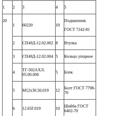
1
2
3
4
5
20
Подшипник
1
60220
10
ГОСТ 7242-81
2
СП49Д-12.02.002
8
Втулка
3
СП49Д-12.02.004
5
Кольцо упорное
ТГ-502АХЛ.
4
5
Блок
05.00.006
Болт ГОСТ 7798-
5
М12х30.56.019
12
70
Шайба ГОСТ
6
12.65Г.019
10
6402-70