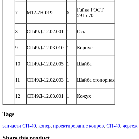
Гайка ГОСТ
7
М12-7Н.019
6
5915-70
8
СП49Д-12.02.001
1
Ось
9
СП49Д-12.03.010
1
Корпус
10
СП49Д-12.02.005
1
Шайба
11
СП49Д-12.02.003
1
Шайба стопорная
12
СП49Д-12.03.001
1
Кожух
Tags
запчасти СП-49
,
копер
,
проектирование копров
,
СП-49
,
чертеж
Share this product